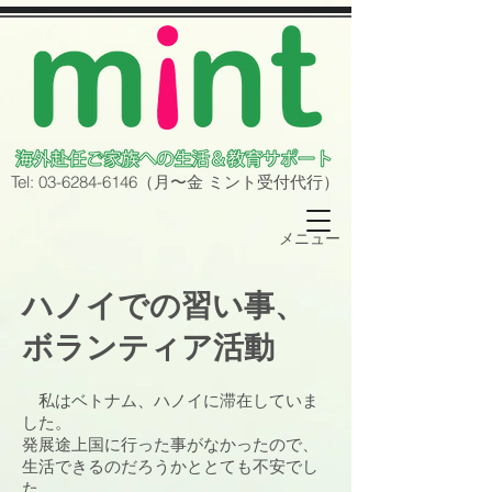
Tel:
03-6284-6146
（月〜金
ミント
受付代行）
メニュー
ハノイでの習い事、
ボランティア活動
​
私はベトナム、ハノイに滞在していま
した。
発展途上国に行った事がなかったので、
生活できるのだろうかととても不安でし
た。