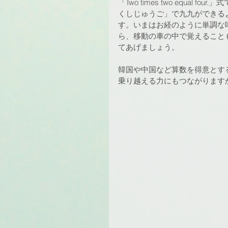
「Two times two equa
くしじゅうご」で九九ができる
す。いまはお経のように単調な
ら、移動の車の中で覚えること
てあげましょう。
韓国や中国など算数を得意とす
乗り越える力にもつながります