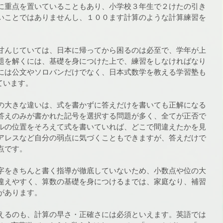
に重点を置いていることもあり、小学校３年生で２けたの引き
いことではありませんし、１００ます計算のような計算練習を
甘んじていては、日本に帰ってから困るのは必至で、学年が上
題を解くには、基礎を身につけた上で、練習をしなければなり
には公文やソロバンだけでなく、日本式数学を教える学習塾も
ています。
の大きな違いは、式を書かずに答えだけを書いても正解になる
答えのみが書かれた記号を選択する問題が多く、全てが正否で
ルの位置をそろえて式を書いていれば、どこで間違えたかを見
アレスなど自分の弱点に気づくこともできますが、答えだけで
点です。
字をきちんと書く指導が徹底していないため、小数点や位の大
違えやすく、算数の基礎を身につけるまでは、家庭なり、補習
があります。
えるのも、計算の早さ・正確さには必須といえます。英語では