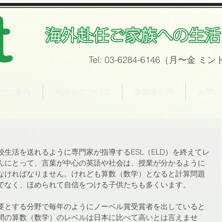
Tel: 03-6284-6146（月〜金
ミン
ntのご案内
相談会について
参加者の声
お問い
生活を送れるように専門家が指導するESL（ELD）を終えてレ
んにとって、言葉が中心の英語や社会は、授業が分かるように
なければなりません。けれども算数（数学）となると計算問題
でなく、ほめられて自信をつける子供たちも多くいます。
要とする分野で毎年のようにノーベル賞受賞者を出していると
間の算数（数学）のレベルは日本に比べて高いとは言えませ