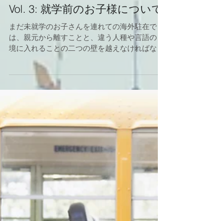
Vol. 3: 就学前のお子様について
まだ未就学のお子さんを連れての海外駐在で
は、親元から離すことと、違う人種や言語の 環
境に入れることの二つの壁を越えなければなり
ません。 「人見知り」が強い子供でなくて
も、自分の親とは外見が全く違う先生に歩み寄
られるだ ...