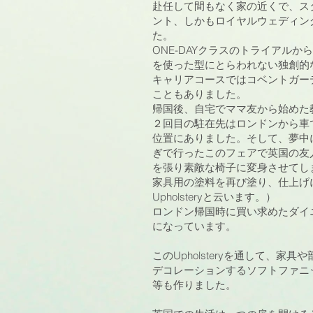
赴任して間もなく家の近くで、ス
ント、しかもロイヤルウェディン
た。
ONE-DAYクラスのトライアル
を使った型にとらわれない独創的
キャリアコースではコベントガー
こともありました。
帰国後、自宅でママ友から始めた
２回目の駐在先はロンドンから車
位置にありました。そして、夢中
ぎで行ったこのフェアで英国の友
を張り素敵な椅子に変身させてし
家具用の塗料を再び塗り、仕上げ
Upholsteryと云います。）
ロンドン帰国時に買い求めたダイ
になっています。
このUpholsteryを通して
デコレーションするソフトファニ
等も作りました。