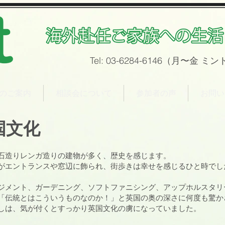
Tel: 03-6284-6146（月〜金
ミン
ntのご案内
相談会について
参加者の声
お問い
国文化
石造りレンガ造りの建物が多く、歴史を感じます。
がエントランスや窓辺に飾られ、街歩きは幸せを感じるひと時でし
ジメント、ガーデニング、ソフトファニシング、アップホルスタリ
「伝統とはこういうものなのか！」と英国の奥の深さに何度も驚か
しは、気が付くとすっかり英国文化の虜になっていました。