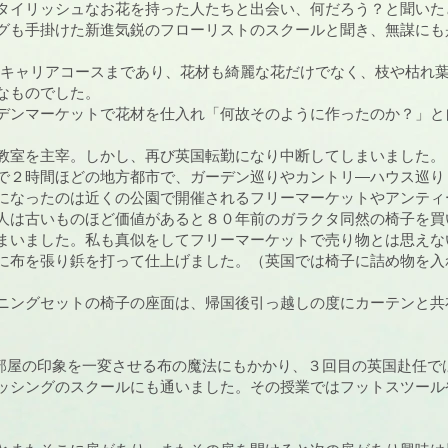
タイリッシュなお花を持った人たちと出会い、何だろう？と聞いた
グも手掛けた新進気鋭のフローリストのスクールと聞き、無謀にも
からキャリアコースまであり、花材も綺麗な花だけでなく、枝や枯れ
なものでした。
デンマーケットで花材を仕入れ「何故そのように作ったのか？」と
教室を主宰。しかし、再び英国転勤になり中断してしまいました。
で２時間ほどの地方都市で、ガーデン巡りやカントリ―ハウス巡り
になったのは近くの公園で開催されるフリーマーケットやアンティ
人は古いものほど価値があると８０年前のガラクタ同然の椅子を買
まいました。私も真似をしてフリーマーケットで売り物とは思えな
に布を張り鋲を打って仕上げました。（英国では椅子に詰め物を入
ニングセットの椅子の座面は、帰国後引っ越しの度にカーテンと共
、家具や部屋の印象を一変させる布の魔法にもかかり、３回目の英国赴任
ッシングのスクールにも通いました。その授業ではフットスツール